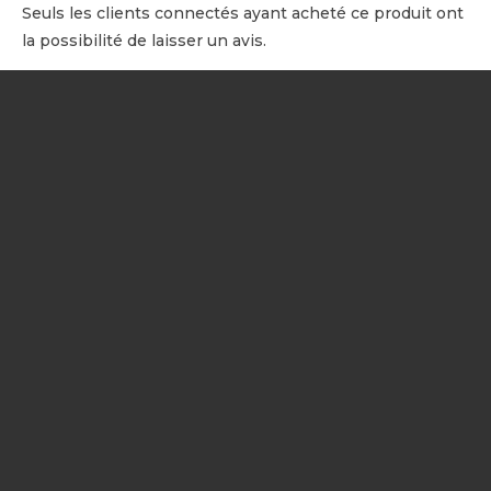
Seuls les clients connectés ayant acheté ce produit ont
la possibilité de laisser un avis.
NOTRE SOCIÉTÉ
Votre prestataire drone
certifié DGAC
réalise vos prestations
professionnelles par drone en
Occitanie, Catalogne et Andorre
:
prises de vues aériennes, inspections techniques, suivi de chantier,
photogrammétrie, cartographie, et session d'initiation au vol en
quadricoptère.
Bénéficiez de la
réparation certifiée de drone DJI et PARROT
,
ainsi que la vente, rachat et fourniture de pièces détachées.
?
Besoin d’un devis ou d’un conseil ?
Contactez notre équipe
dès aujourd’hui et profitez de notre expertise.