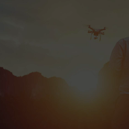
Diagnostic 100 %
offert avec bon de
transport Colissimo
gratuit 📦
Bonus réparation
Je répare mon drone !
jusqu’à 20 € 💶
Livraison Colissimo
en Europe et DOM-
TOM 🌍
Votre drone
au
meilleur prix
DRONE OCCITANIE offre une expertise
complète en vente, achat et réparation de
drones, garantissant qualité et satisfaction
pour tous les pilotes de drones DJI et PARROT.