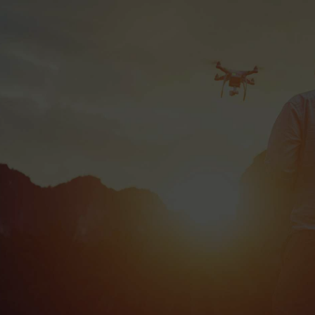
Diagnostic 100 %
offert avec bon de
transport Colissimo
gratuit 📦
Bonus réparation
Je répare mon drone !
jusqu’à 20 € 💶
Livraison Colissimo
en Europe et DOM-
TOM 🌍
Votre drone
au
meilleur prix
DRONE OCCITANIE offre une expertise
complète en vente, achat et réparation de
drones, garantissant qualité et satisfaction
pour tous les pilotes de drones DJI et PARROT.