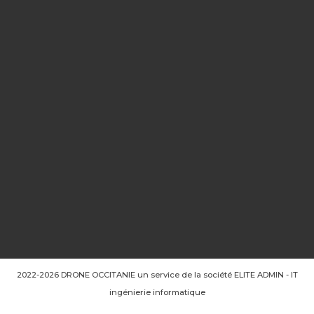
2022-2026 DRONE OCCITANIE un service de la société ELITE ADMIN - IT
ingénierie informatique
DJI – Mini 5 Pro Pack Premium – GRADE AA