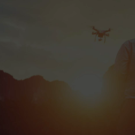
Diagnostic 100 %
offert avec bon de
transport Colissimo
gratuit 📦
Bonus réparation
Je répare mon drone !
jusqu’à 20 € 💶
Livraison Colissimo
en Europe et DOM-
TOM 🌍
Votre drone
au
meilleur prix
DRONE OCCITANIE offre une expertise
complète en vente, achat et réparation de
drones, garantissant qualité et satisfaction
pour tous les pilotes de drones DJI et PARROT.