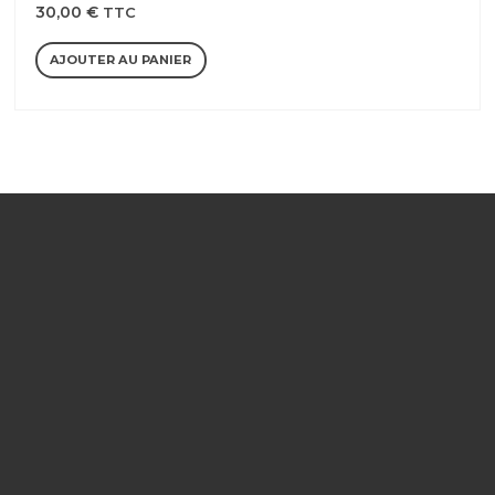
30,00
€
TTC
AJOUTER AU PANIER
NOTRE SOCIÉTÉ
Votre prestataire drone
certifié DGAC
réalise vos prestations
professionnelles par drone en
Occitanie, Catalogne et Andorre
:
prises de vues aériennes, inspections techniques, suivi de chantier,
photogrammétrie, cartographie, et session d'initiation au vol en
quadricoptère.
Bénéficiez de la
réparation certifiée de drone DJI et PARROT
,