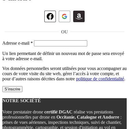
OU
Obligatoire
Adresse e-mail
*
Un lien permettant de définir un nouveau mot de passe sera envoyé
à votre adresse e-mail.
Vos données personnelles seront utilisées pour vous accompagner au
cours de votre visite du site web, gérer l’accès à votre compte, et
pour d’autres raisons décrites dans notre
politique de confidentialité
.
S’inscrire
NOTRE SOCIÉTÉ
Votre prestataire drone
certifié DGAC
réalise vos prestations
professionnelles par drone en
Occitanie, Catalogne et Andorre
:
prises de vues aériennes, inspections techniques, suivi de chantier,
photogrammétrie, cartographie, et session d'initiation au vol en