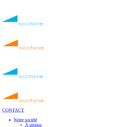
Diagnostic 100 %
offert avec bon de
transport
Colissimo gratuit
📦
Bonus réparation
Je répare mon drone !
jusqu’à 20 € 💶
Livraison
Colissimo en
Europe et DOM-
TOM 🌍
CONTACT
Notre société
À propos