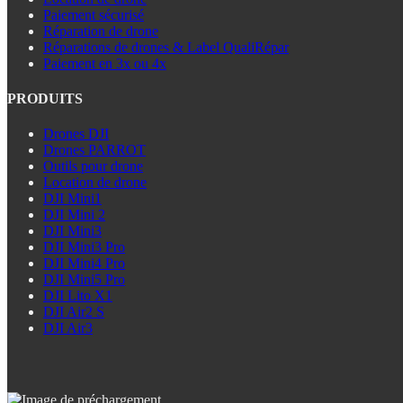
Paiement sécurisé
Réparation de drone
Réparations de drones & Label QualiRépar
Paiement en 3x ou 4x
PRODUITS
Drones DJI
Drones PARROT
Outils pour drone
Location de drone
DJI Mini1
DJI Mini 2
DJI Mini3
DJI Mini3 Pro
DJI Mini4 Pro
DJI Mini5 Pro
DJI Lito X1
DJI Air2 S
DJI Air3