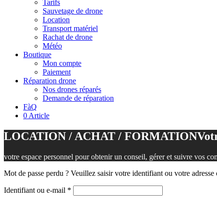
Tarifs
Sauvetage de drone
Location
Transport matériel
Rachat de drone
Météo
Boutique
Mon compte
Paiement
Réparation drone
Nos drones réparés
Demande de réparation
FàQ
0 Article
LOCATION / ACHAT / FORMATION
Votr
votre espace personnel pour obtenir un conseil, gérer et suivre vos 
Mot de passe perdu ? Veuillez saisir votre identifiant ou votre adress
Obligatoire
Identifiant ou e-mail
*