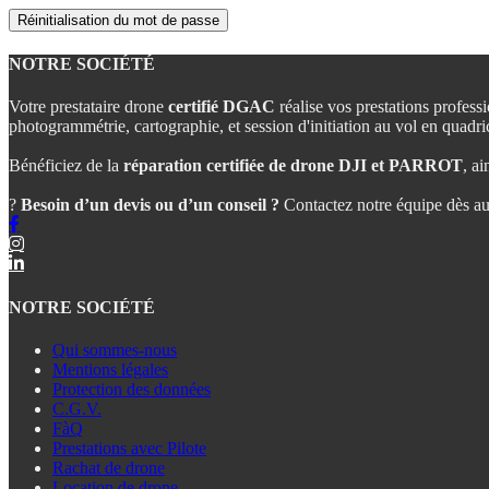
Réinitialisation du mot de passe
NOTRE SOCIÉTÉ
Votre prestataire drone
certifié DGAC
réalise vos prestations profess
photogrammétrie, cartographie, et session d'initiation au vol en quadri
Bénéficiez de la
réparation certifiée de drone DJI et PARROT
, ai
?
Besoin d’un devis ou d’un conseil ?
Contactez notre équipe dès auj
NOTRE SOCIÉTÉ
Qui sommes-nous
Mentions légales
Protection des données
C.G.V.
FàQ
Prestations avec Pilote
Rachat de drone
Location de drone