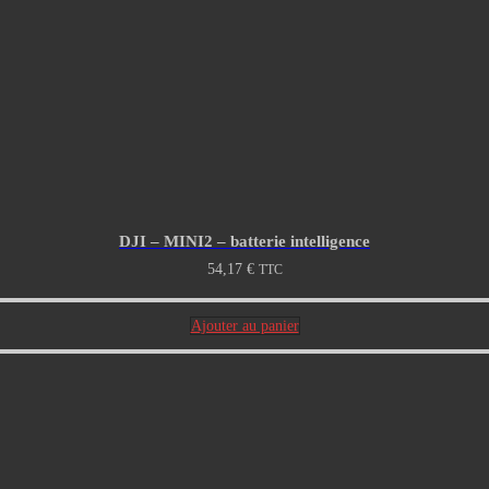
DJI – MINI2 – batterie intelligence
54,17
€
TTC
Ajouter au panier