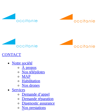
Diagnostic 100 % off
Bon
Livraison
CONTACT
Notre société
À propos
Nos télépilotes
MAP
Habilitation
Nos drones
Services
Demande d’appel
Demande réparation
Diagnostic assurance
Nos prestations