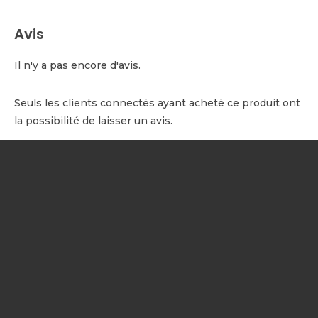
Avis
Il n'y a pas encore d'avis.
Seuls les clients connectés ayant acheté ce produit ont
la possibilité de laisser un avis.
NOTRE SOCIÉTÉ
Votre prestataire drone
certifié DGAC
réalise vos prestations
professionnelles par drone en
Occitanie, Catalogne et Andorre
:
prises de vues aériennes, inspections techniques, suivi de chantier,
photogrammétrie, cartographie, et session d'initiation au vol en
quadricoptère.