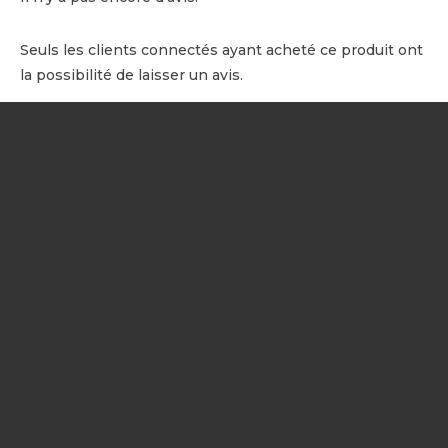
Seuls les clients connectés ayant acheté ce produit ont
la possibilité de laisser un avis.
NOTRE SOCIÉTÉ
Votre prestataire drone
certifié DGAC
réalise vos prestations
professionnelles par drone en
Occitanie, Catalogne et Andorre
:
prises de vues aériennes, inspections techniques, suivi de chantier,
photogrammétrie, cartographie, et session d'initiation au vol en
quadricoptère.
Bénéficiez de la
réparation certifiée de drone DJI et PARROT
,
ainsi que la vente, rachat et fourniture de pièces détachées.
?
Besoin d’un devis ou d’un conseil ?
Contactez notre équipe