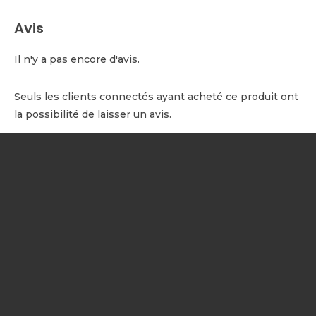
Avis
Il n'y a pas encore d'avis.
Seuls les clients connectés ayant acheté ce produit ont
la possibilité de laisser un avis.
NOTRE SOCIÉTÉ
Votre prestataire drone
certifié DGAC
réalise vos prestations
professionnelles par drone en
Occitanie, Catalogne et Andorre
:
prises de vues aériennes, inspections techniques, suivi de chantier,
photogrammétrie, cartographie, et session d'initiation au vol en
quadricoptère.
Bénéficiez de la
réparation certifiée de drone DJI et PARROT
,