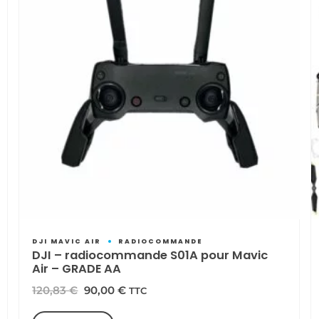
DJI MAVIC AIR
RADIOCOMMANDE
DJI – radiocommande S01A pour Mavic
Air – GRADE AA
Le
Le
120,83
€
90,00
€
TTC
prix
prix