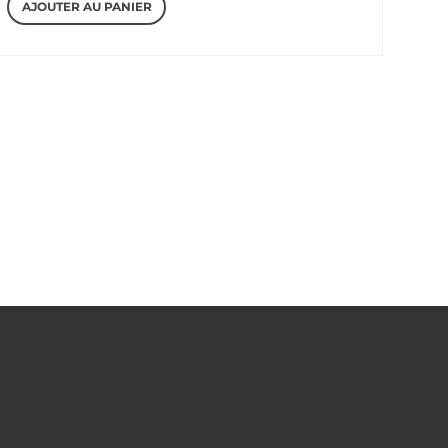
AJOUTER AU PANIER
initial
actuel
était :
est :
1400,00 €.
600,00 €.