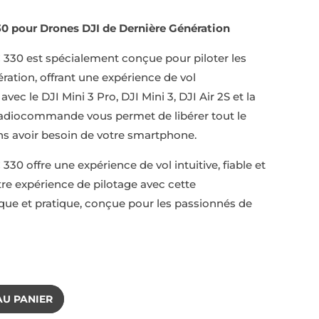
prix
l
actuel
 pour Drones DJI de Dernière Génération
:
est :
7 €.
228,71 €.
30 est spécialement conçue pour piloter les
ration, offrant une expérience de vol
ec le DJI Mini 3 Pro, DJI Mini 3, DJI Air 2S et la
radiocommande vous permet de libérer tout le
ns avoir besoin de votre smartphone.
 offre une expérience de vol intuitive, fiable et
re expérience de pilotage avec cette
 et pratique, conçue pour les passionnés de
AU PANIER