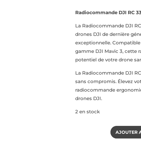
prix
initia
Radiocommande DJI RC 330
était 
249,1
La Radiocommande DJI RC 3
drones DJI de dernière géné
exceptionnelle. Compatible av
gamme DJI Mavic 3, cette 
potentiel de votre drone sa
La Radiocommande DJI RC 330
sans compromis. Élevez vot
radiocommande ergonomique
drones DJI.
2 en stock
AJOUTER 