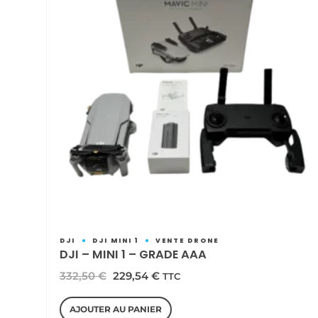
DJI
DJI MINI 1
VENTE DRONE
DJI – MINI 1 – GRADE AAA
Le
Le
332,50
€
229,54
€
TTC
prix
prix
AJOUTER AU PANIER
initial
actuel