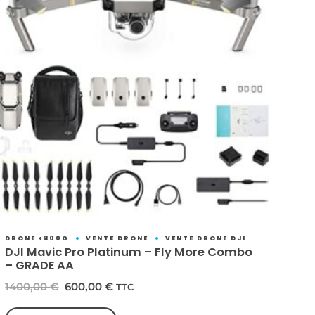
DRONE <800G
VENTE DRONE
VENTE DRONE DJI
DJI Mavic Pro Platinum – Fly More Combo
– GRADE AA
Le
Le
1400,00
€
600,00
€
TTC
prix
prix