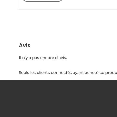
était :
est :
332,50 €.
229,54 €.
Avis
Il n'y a pas encore d'avis.
Seuls les clients connectés ayant acheté ce produit 
NOTRE SOCIÉTÉ
NOTRE 
Votre prestataire drone
certifié DGAC