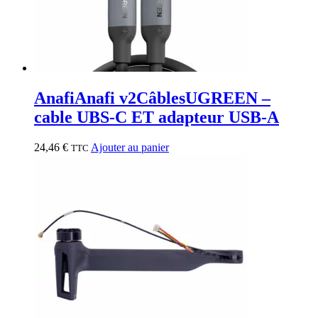
Anafi
Anafi v2
Câbles
UGREEN –
cable UBS-C ET adapteur USB-A
24,46
€
Ajouter au panier
TTC