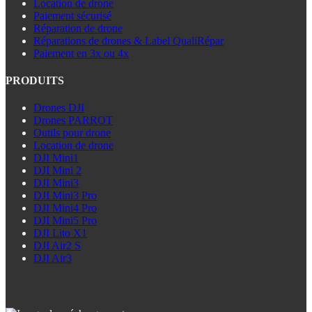
Location de drone
Paiement sécurisé
Réparation de drone
Réparations de drones & Label QualiRépar
Paiement en 3x ou 4x
PRODUITS
Drones DJI
Drones PARROT
Outils pour drone
Location de drone
DJI Mini1
DJI Mini 2
DJI Mini3
DJI Mini3 Pro
DJI Mini4 Pro
DJI Mini5 Pro
DJI Lito X1
DJI Air2 S
DJI Air3