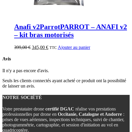
Anafi v2
Parrot
PARROT – ANAFI v2
– kit bras motorisés
Le
Le
399,00
€
345,00
€
Ajouter au panier
TTC
prix
prix
initial
actuel
Avis
était :
est :
399,00 €.
345,00 €.
Il n'y a pas encore d'avis.
Seuls les clients connectés ayant acheté ce produit ont la possibilité
de laisser un avis.
NOTRE SOCIÉTÉ
Votre prestataire drone
certifié DGAC
réalise vos prestations
professionnelles par drone en
Occitanie, Catalogne et Andorre
:
prises de vues aériennes, inspections techniques, suivi de chantier,
photogrammétrie, cartographie, et session d'initiation au vol en
quadricoptère.