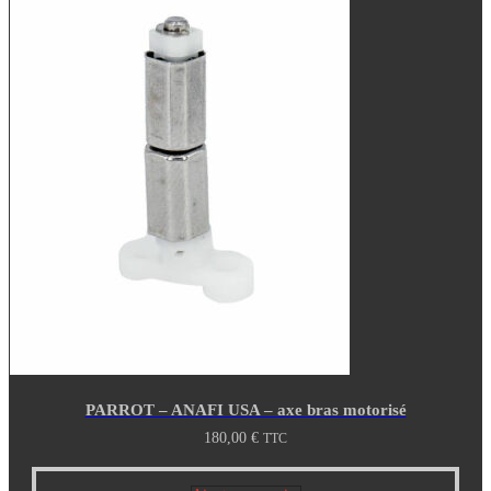
PARROT – ANAFI USA – axe bras motorisé
180,00
€
TTC