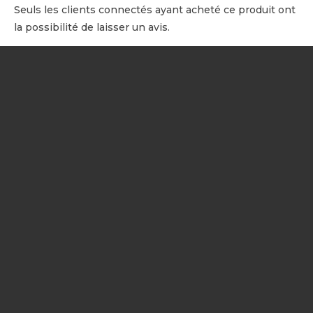
Seuls les clients connectés ayant acheté ce produit ont
la possibilité de laisser un avis.
NOTRE SOCIÉTÉ
Votre prestataire drone
certifié DGAC
réalise vos prestations
professionnelles par drone en
Occitanie, Catalogne et Andorre
:
prises de vues aériennes, inspections techniques, suivi de chantier,
photogrammétrie, cartographie, et session d'initiation au vol en
quadricoptère.
Bénéficiez de la
réparation certifiée de drone DJI et PARROT
,
ainsi que la vente, rachat et fourniture de pièces détachées.
?
Besoin d’un devis ou d’un conseil ?
Contactez notre équipe
dès aujourd’hui et profitez de notre expertise.