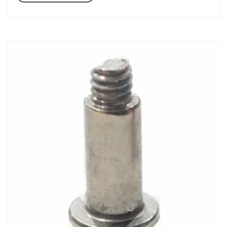
était :
est :
1204,17 €.
828,71 €.