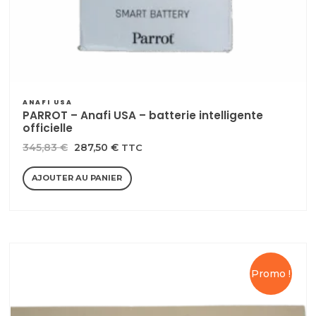
ANAFI USA
PARROT – Anafi USA – batterie intelligente
officielle
Le
Le
345,83
€
287,50
€
TTC
prix
prix
AJOUTER AU PANIER
initial
actuel
était :
est :
345,83 €.
287,50 €.
Promo !