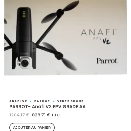
ANAFI V2
PARROT
VENTE DRONE
PARROT- Anafi V2 FPV GRADE AA
Le
Le
1204,17
€
828,71
€
TTC
prix
prix
AJOUTER AU PANIER
initial
actuel