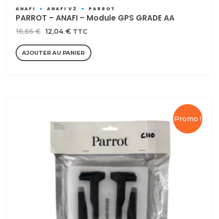
ANAFI
ANAFI V2
PARROT
PARROT – ANAFI – Module GPS GRADE AA
Le
Le
16,66
€
12,04
€
TTC
prix
prix
AJOUTER AU PANIER
initial
actuel
était :
est :
16,66 €.
12,04 €.
Promo !