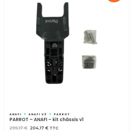
ANAFI
ANAFI V2
PARROT
PARROT – ANAFI – kit châssis v1
Le
Le
299,17
€
204,17
€
TTC