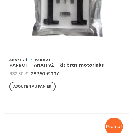
ANAFI V2
PARROT
PARROT – ANAFI v2 – kit bras motorisés
Le
Le
332,50
€
287,50
€
TTC
prix
prix
AJOUTER AU PANIER
initial
actuel
était :
est :
332,50 €.
287,50 €.
Promo !