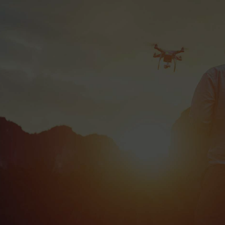
Diagnostic 100 %
offert avec bon de
transport Colissimo
gratuit 📦
Bonus réparation
Je répare mon drone !
jusqu’à 20 € 💶
Livraison Colissimo
en Europe et DOM-
TOM 🌍
Votre drone
au
meilleur prix
DRONE OCCITANIE offre une expertise
complète en vente, achat et réparation de
drones, garantissant qualité et satisfaction
pour tous les pilotes de drones DJI et PARROT.