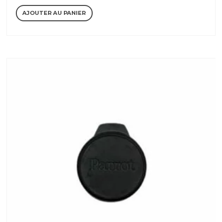
prix
prix
AJOUTER AU PANIER
initial
actuel
était :
est :
299,17 €.
204,17 €.