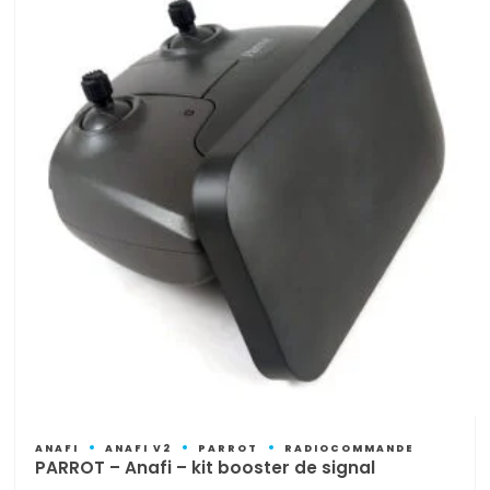
récent
au
plus
ancien
ANAFI
ANAFI V2
PARROT
RADIOCOMMANDE
PARROT – Anafi – kit booster de signal