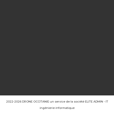
2022-2026 DRONE OCCITANIE un service de la société ELITE ADMIN - IT
ingénierie informatique
DJI – Mini 5 Pro Pack Premium – GRADE AA