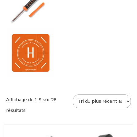
Affichage de 1–9 sur 28
Trié
résultats
du
plus