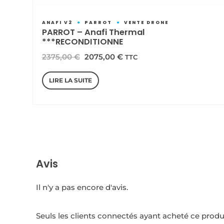
ANAFI V2
PARROT
VENTE DRONE
PARROT – Anafi Thermal
***RECONDITIONNE
Le
Le
2375,00
€
2075,00
€
TTC
prix
prix
LIRE LA SUITE
initial
actuel
était :
est :
2375,00 €.
2075,00 €.
Avis
Il n'y a pas encore d'avis.
Seuls les clients connectés ayant acheté ce produit 