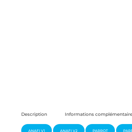
Description
Informations complémentair
ANAFI V1
ANAFI V2
PARROT
PAR