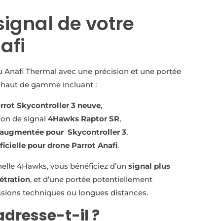
signal de votre
afi
ou Anafi Thermal avec une précision et une portée
 haut de gamme incluant :
rot Skycontroller 3 neuve
,
ion de signal
4Hawks Raptor SR
,
é augmentée pour Skycontroller 3
,
ficielle pour drone Parrot Anafi
.
nelle 4Hawks, vous bénéficiez d’un
signal plus
étration
, et d’une portée potentiellement
ssions techniques ou longues distances.
’adresse-t-il ?