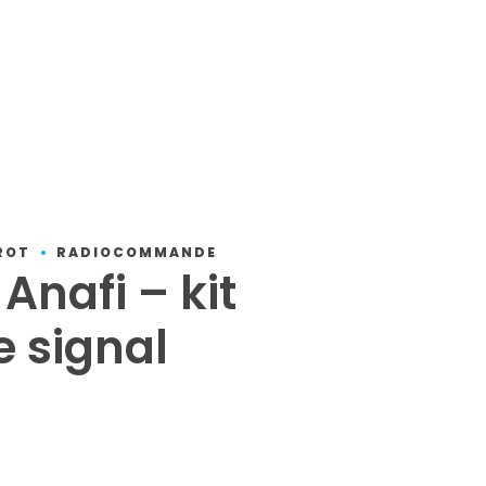
répare mon drone !
ROT
RADIOCOMMANDE
Anafi – kit
e signal