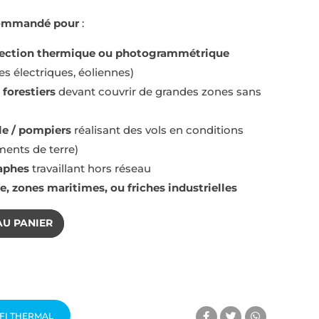
commandé pour
:
spection thermique ou photogrammétrique
nes électriques, éoliennes)
 forestiers
devant couvrir de grandes zones sans
le / pompiers
réalisant des vols en conditions
ments de terre)
aphes
travaillant hors réseau
 zones maritimes, ou friches industrielles
AU PANIER
FI THERMAL