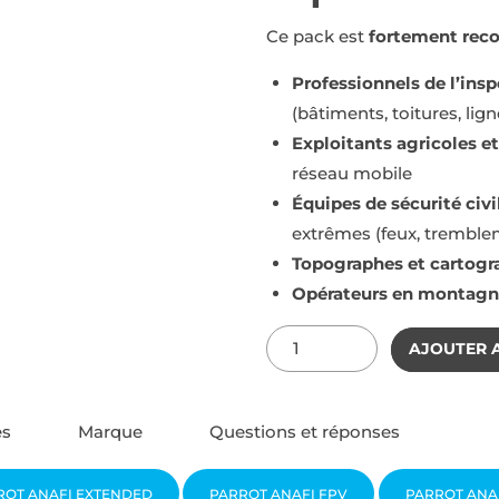
Ce pack est
fortement re
Professionnels de l’in
(bâtiments, toitures, lig
Exploitants agricoles et
réseau mobile
Équipes de sécurité civi
extrêmes (feux, tremble
Topographes et cartogr
Opérateurs en montagne,
Quantité
AJOUTER 
es
Marque
Questions et réponses
ROT ANAFI EXTENDED
PARROT ANAFI FPV
PARROT ANA