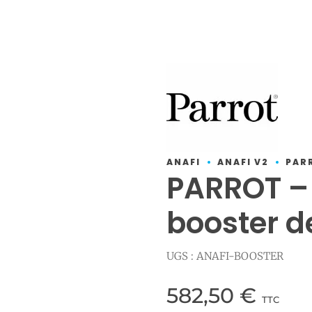
ffert avec bon de transport Colissimo gratuit 📦
onus réparation jusqu’à 20 € 💶
Je 
on Colissimo en Europe et DOM-TOM 🌍
ANAFI
ANAFI V2
PAR
PARROT – 
booster d
UGS :
ANAFI-BOOSTER
582,50
€
TTC